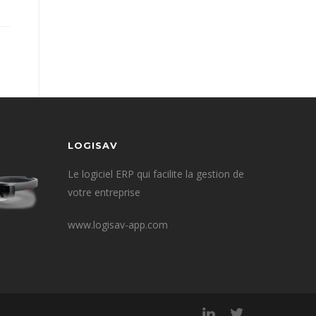
LOGISAV
Le logiciel ERP qui facilite la gestion de
votre entreprise
www.logisav-app.com