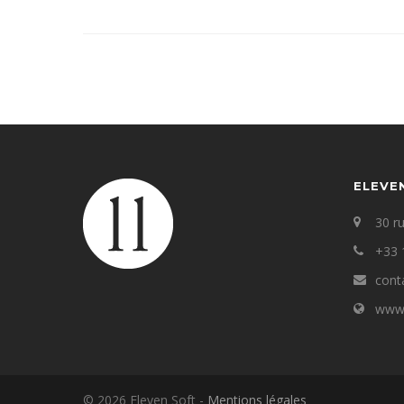
ELEVE
30 r
+33 
cont
www.
© 2026 Eleven Soft -
Mentions légales