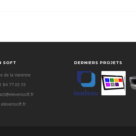
N SOFT
DERNIERS PROJETS
ue de la Varenne
1 84 77 05 55
act@elevensoft.fr
elevensoft.fr