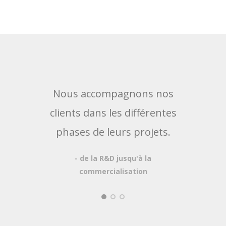
Nous accompagnons nos
No
clients dans les différentes
prop
phases de leurs projets.
au p
- de la R&D jusqu'à la
poss
commercialisation
- Log