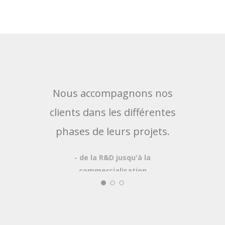
Nous accompagnons nos
No
clients dans les différentes
prop
phases de leurs projets.
au p
- de la R&D jusqu'à la
poss
commercialisation
- Log