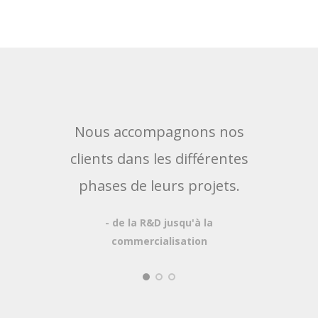
Nous accompagnons nos
No
clients dans les différentes
prop
phases de leurs projets.
au p
- de la R&D jusqu'à la
poss
commercialisation
- Log