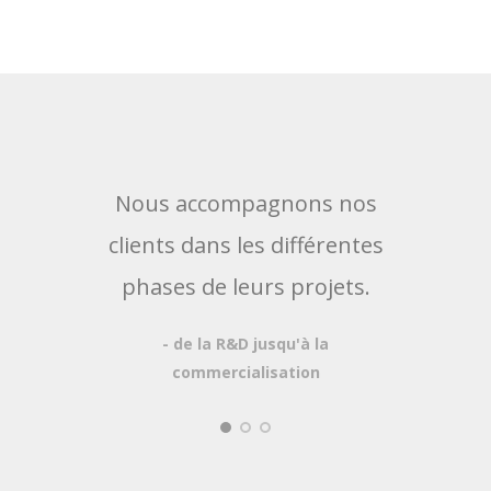
Nous accompagnons nos
No
clients dans les différentes
prop
phases de leurs projets.
au p
- de la R&D jusqu'à la
poss
commercialisation
- Log